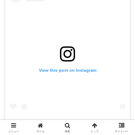
View this post on Instagram
A behind the scenes look at the whole process. Pumped
メニュー
that @miller and I could share this with you!
ホーム
検索
トップ
サイドバー