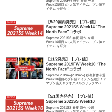
Supreme 2020FW 秋冬 新作 今週
Week13週目 の 人気アイテム、プレ値ア
イテム を紹介！
【5/29国内発売】【プレ値】
2021SS
Supreme 2021SS Week14 “The
North Face”コラボ
Supreme 2021SS 春夏 新作 今週
Week14週目 の 人気アイテム、プレ値ア
イテム を紹介！
【11/2発売】【プレ値】
2019FW
Supreme 2019FW Week10 “The
North Face”コラボ
Supreme 2019aw(2019a/w) 秋冬新作今週
Week10週目のプレ値アイテムを紹介！ア
マゾン楽天ヤフオクメルカリラクマバイ
マヤフーオークション Amazon Rakuten
Yahoo auction Mercari Rakuma Buymaで
副業的に利益を稼ぐ儲けるせどり転売 無
【5/1国内発売】【プレ値】
2021SS
用
Supreme 2021SS Week10
Supreme 2021SS 春夏 新作 今週
Week10週目 の 人気アイテム、プレ値ア