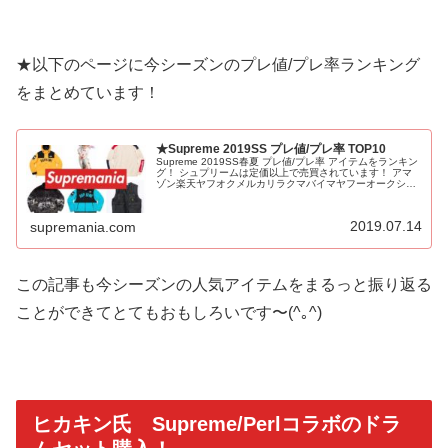
★以下のページに今シーズンのプレ値/プレ率ランキング
をまとめています！
★Supreme 2019SS プレ値/プレ率 TOP10
Supreme 2019SS春夏 プレ値/プレ率 アイテムをランキン
グ！ シュプリームは定価以上で売買されています！ アマ
ゾン楽天ヤフオクメルカリラクマバイマヤフーオークショ
ン Amazon Rakuten Yahoo auction Mercari Rakuma
Buymaで副業的に利益を稼ぐ儲けるせどり転売 無用
2019.07.14
supremania.com
この記事も今シーズンの人気アイテムをまるっと振り返る
ことができてとてもおもしろいです〜(^｡^)
ヒカキン氏 Supreme/Perlコラボのドラ