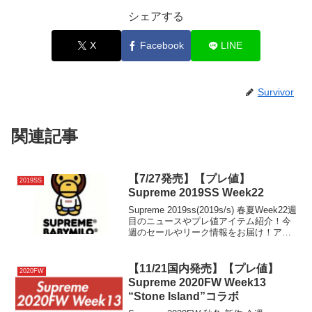
シェアする
X
Facebook
LINE
Survivor
関連記事
【7/27発売】【プレ値】
2019SS
Supreme 2019SS Week22
Supreme 2019ss(2019s/s) 春夏Week22週
目のニュースやプレ値アイテム紹介！今
週のセールやリーク情報をお届け！アマ
ゾン楽天ヤフオクメルカリラクマバイマ
ヤフーオークション Amazon Rakuten
Yahoo auction Mercari Rakuma Buymaで
【11/21国内発売】【プレ値】
2020FW
副業的に利益を稼ぐ儲けるせどり転売 無
Supreme 2020FW Week13
用
“Stone Island”コラボ