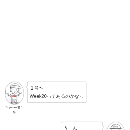
２号〜
Week20ってあるのかなっ
Supmani君 1
号
うーん