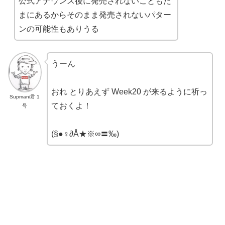
公式アナウンス後に発売されないこともた
まにあるからそのまま発売されないパター
ンの可能性もありうる
うーん
おれ とりあえず Week20 が来るように祈っ
Supmani君 1
ておくよ！
号
(§●♀∂Å★※∞〓‰)